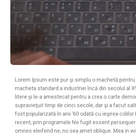
Lorem Ipsum este pur şi simplu o machetă pentru t
macheta standard a industriei încă din secolul al X
litere şi le-a amestecat pentru a crea o carte demo
supravieţuit timp de cinci secole, dar şi a facut sal
fost popularizată în anii ’60 odată cu ieşirea colil
recent, prin programele Ne fugit essent persequer
omnes eleifend ne, no sea amet oblique. Mea in w