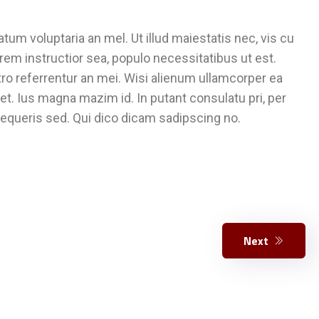
tum voluptaria an mel. Ut illud maiestatis nec, vis cu
orem instructior sea, populo necessitatibus ut est.
stro referrentur an mei. Wisi alienum ullamcorper ea
sset. Ius magna mazim id. In putant consulatu pri, per
equeris sed. Qui dico dicam sadipscing no.
Next