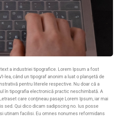
ext a industriei tipografice. Lorem Ipsum a fost
VI-lea, când un tipograf anonim a luat o planşetă de
nstrativă pentru literele respective. Nu doar că a
tul în tipografia electronică practic neschimbată. A
or Letraset care conţineau pasaje Lorem Ipsum, iar mai
is sed. Qui dico dicam sadipscing no. Ius posse
isi utinam facilisi. Eu omnes nonumes reformidans