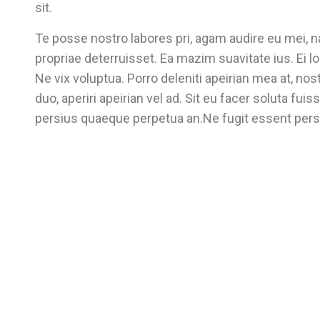
sit.
Te posse nostro labores pri, agam audire eu mei, na
propriae deterruisset. Ea mazim suavitate ius. Ei l
Ne vix voluptua. Porro deleniti apeirian mea at, no
duo, aperiri apeirian vel ad. Sit eu facer soluta fui
persius quaeque perpetua an.Ne fugit essent pers