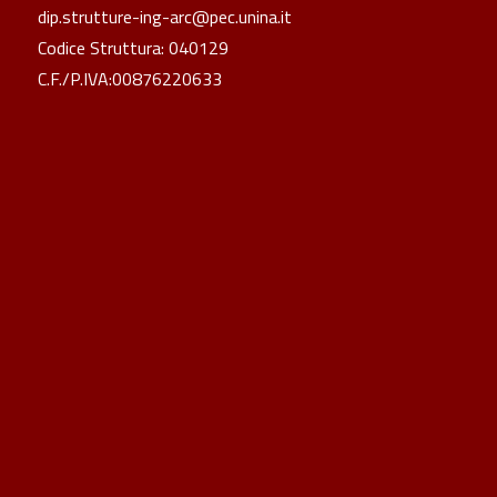
dip.strutture-ing-arc@pec.unina.it
Codice Struttura: 040129
C.F./P.IVA:00876220633